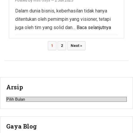
Posted by
Mas Gaya
—
2 Juli 2025
Dalam dunia bisnis, keberhasilan tidak hanya
ditentukan oleh pemimpin yang visioner, tetapi
juga oleh tim yang solid dan…
Baca selanjutnya
Paginasi
1
2
Next »
pos
Arsip
Arsip
Gaya Blog