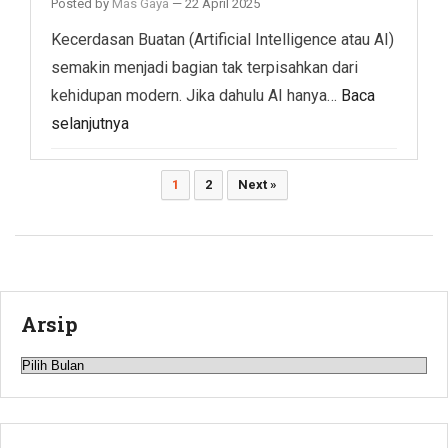
Posted by
Mas Gaya
—
22 April 2025
Kecerdasan Buatan (Artificial Intelligence atau AI)
semakin menjadi bagian tak terpisahkan dari
kehidupan modern. Jika dahulu AI hanya…
Baca
selanjutnya
Paginasi
1
2
Next »
pos
Arsip
Arsip