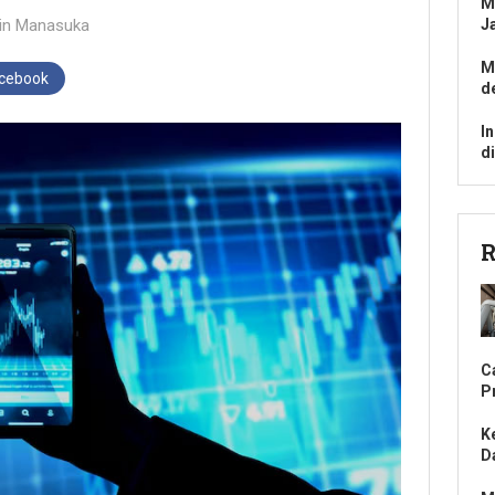
M
in
Manasuka
J
M
acebook
d
I
d
R
C
P
K
D