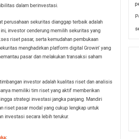
p
ilitas dalam berinvestasi.
P
uat perusahaan sekuritas dianggap terbaik adalah
s
t ini, investor cenderung memilih sekuritas yang
akses riset pasar, serta kemudahan pembukaan
ekuritas menghadirkan platform digital Growin’ yang
memantau pasar dan melakukan transaksi saham
imbangan investor adalah kualitas riset dan analisis
sanya memiliki tim riset yang aktif memberikan
ngga strategi investasi jangka panjang. Mandiri
nan riset pasar modal yang cukup lengkap untuk
investasi secara lebih terukur.
uka
: