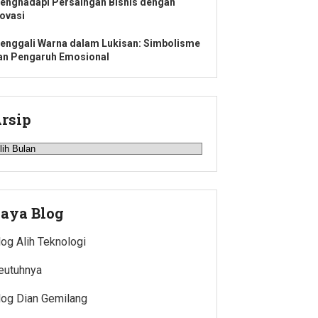
enghadapi Persaingan Bisnis dengan
novasi
enggali Warna dalam Lukisan: Simbolisme
an Pengaruh Emosional
rsip
rsip
aya Blog
log Alih Teknologi
eutuhnya
log Dian Gemilang