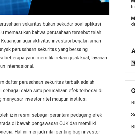
M
I
M
erusahaan sekuritas bukan sekadar soal aplikasi
d
rlu memastikan bahwa perusahaan tersebut telah
 Keuangan agar aktivitas investasi berjalan aman
banyak perusahaan sekuritas yang bersaing
A
a beberapa yang memiliki rekam jejak kuat, layanan
A
n internasional.
m daftar perusahaan sekuritas terbaik adalah
G
al sebagai salah satu perusahaan efek terbesar di
 menyasar investor ritel maupun institusi.
B
S
leh izin resmi sebagai perantara pedagang efek
 berada di bawah pengawasan OJK dan memiliki
B
sia. Hal ini menjadi nilai penting bagi investor