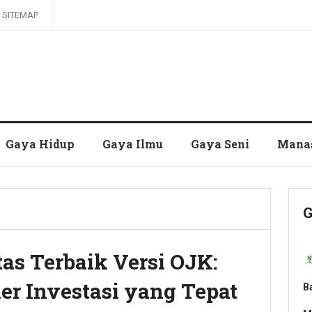
SITEMAP
Gaya Hidup
Gaya Ilmu
Gaya Seni
Mana
G
as Terbaik Versi OJK:
er Investasi yang Tepat
B