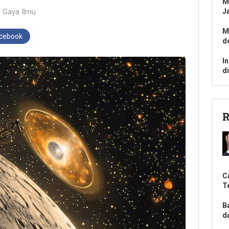
M
n
Gaya Ilmu
J
M
acebook
d
I
d
R
C
T
B
d