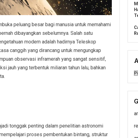
M
H
T
embuka peluang besar bagi manusia untuk memahami
C
ernah dibayangkan sebelumnya. Salah satu
R
pengetahuan modern adalah hadirnya Teleskop
kasa canggih yang dirancang untuk mengungkap
puan observasi inframerah yang sangat sensitif,
A
si jauh yang terbentuk miliaran tahun lalu, bahkan
A
ta.
G
a
di tonggak penting dalam penelitian astronomi
r
t mempelajari proses pembentukan bintang, struktur