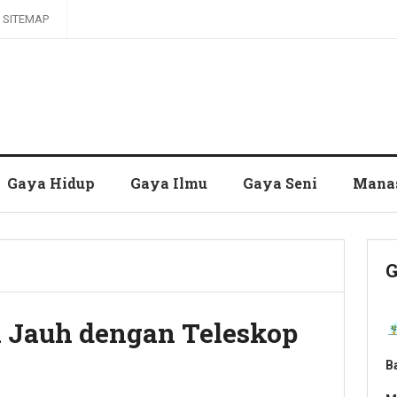
SITEMAP
Gaya Hidup
Gaya Ilmu
Gaya Seni
Mana
G
i Jauh dengan Teleskop
B