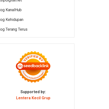
sipdigital.net
log KanalHub
log Kehidupan
log Terang Terus
Supported by:
Lentera Kecil Grup